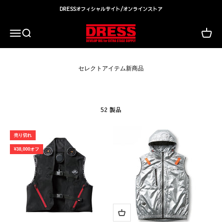
コンテンツへスキップ
DRESSオフィシャルサイト/オンラインストア
DRESS(ドレス)|アウトドア・ウェア・釣り具
検索
カート
メニュー
52 製品
売り切れ
¥38,000オフ