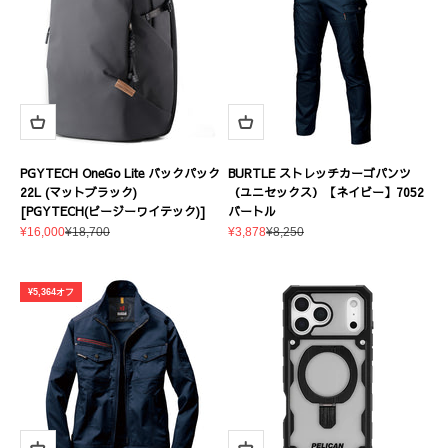
PGYTECH OneGo Lite バックパック
BURTLE ストレッチカーゴパンツ
22L (マットブラック)
（ユニセックス）【ネイビー】7052
[PGYTECH(ピージーワイテック)]
バートル
セール価格
通常価格
セール価格
通常価格
¥16,000
¥18,700
¥3,878
¥8,250
¥5,364オフ