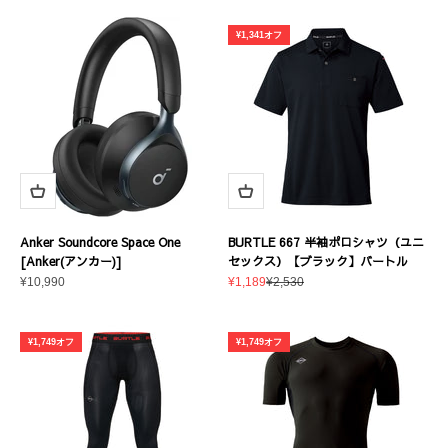
¥1,341オフ
Anker Soundcore Space One
BURTLE 667 半袖ポロシャツ（ユニ
[Anker(アンカー)]
セックス）【ブラック】バートル
セール価格
セール価格
通常価格
¥10,990
¥1,189
¥2,530
¥1,749オフ
¥1,749オフ