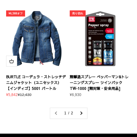
¥6,588オフ
売り切れ
BURTLE コーデュラ・ストレッチデ
熊撃退スプレー ペッパーマン&トレ
ニムジャケット（ユニセックス）
ーニングスプレー ツインパック
【インディゴ】5001 バートル
TW-1000 [熊対策・安全用品]
セール価格
通常価格
セール価格
¥5,842
¥12,430
¥6,930
1 / 2