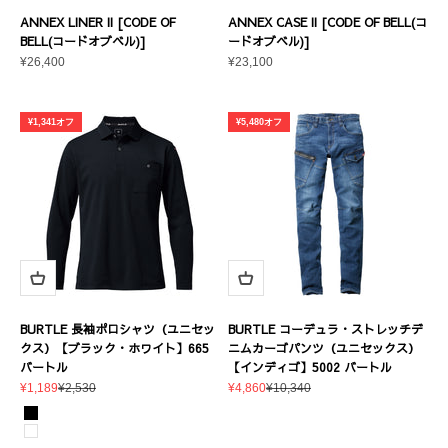
ANNEX LINER II [CODE OF
ANNEX CASE II [CODE OF BELL(コ
BELL(コードオブベル)]
ードオブベル)]
セール価格
セール価格
¥26,400
¥23,100
¥1,341オフ
¥5,480オフ
BURTLE 長袖ポロシャツ（ユニセッ
BURTLE コーデュラ・ストレッチデ
クス）【ブラック・ホワイト】665
ニムカーゴパンツ（ユニセックス）
バートル
【インディゴ】5002 バートル
セール価格
通常価格
セール価格
通常価格
¥1,189
¥2,530
¥4,860
¥10,340
カラー
ブラック
ホワイト