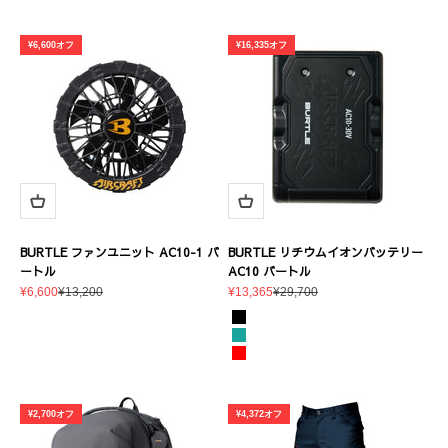
¥6,600オフ
¥16,335オフ
BURTLE ファンユニット AC10-1 バ
BURTLE リチウムイオンバッテリー
ートル
AC10 バートル
セール価格
通常価格
セール価格
通常価格
¥6,600
¥13,200
¥13,365
¥29,700
カラー
マットブラック
マーリン
メタリックレッド
¥2,700オフ
¥4,372オフ