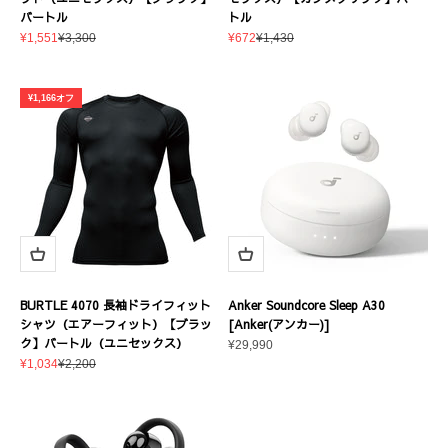
バートル
トル
セール価格
通常価格
セール価格
通常価格
¥1,551
¥3,300
¥672
¥1,430
¥1,166オフ
BURTLE 4070 長袖ドライフィット
Anker Soundcore Sleep A30
シャツ（エアーフィット）【ブラッ
[Anker(アンカー)]
ク】バートル（ユニセックス）
セール価格
¥29,990
セール価格
通常価格
¥1,034
¥2,200