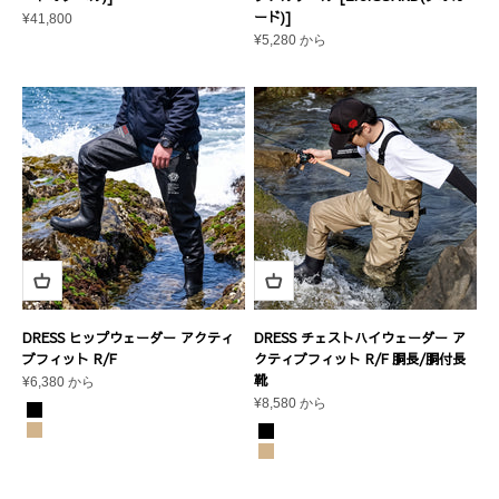
ード)]
セール価格
¥41,800
セール価格
¥5,280 から
DRESS ヒップウェーダー アクティ
DRESS チェストハイウェーダー ア
ブフィット R/F
クティブフィット R/F 胴長/胴付長
靴
セール価格
¥6,380 から
セール価格
¥8,580 から
カラー
ブラック
カラー
タン
ブラック
タン