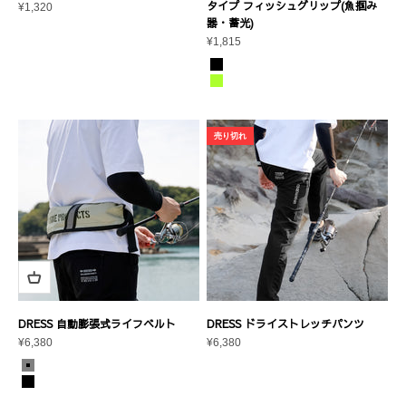
タイプ フィッシュグリップ(魚掴み
セール価格
¥1,320
器・蓄光)
セール価格
¥1,815
カラー
ブラック+グロー
グリーン+グロー
売り切れ
DRESS 自動膨張式ライフベルト
DRESS ドライストレッチパンツ
セール価格
セール価格
¥6,380
¥6,380
カラー
グレー
ブラック