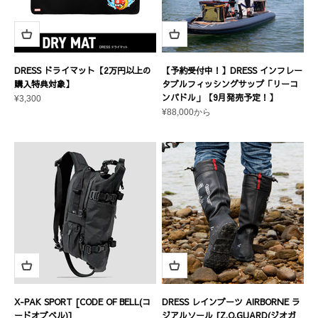
DRESS ドライマット【2万円以上の
【予約受付中！】DRESS インフレー
購入特典対象】
タブルフィッシングサップ「リーコ
ンパドル」【9月発売予定！】
セール価格
¥3,300
セール価格
¥88,000から
X-PAK SPORT [CODE OF BELL(コ
DRESS レインブーツ AIRBORNE ラ
ードオブベル)]
ジアルソール [Z.O.GUARD(ジオガ