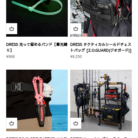
DRESS 光って留めるバンド【蓄光縛
DRESS タクティカルシールドチェス
り】
トバッグ [Z.O.GUARD(ジオガード)]
セール価格
セール価格
¥968
¥8,250