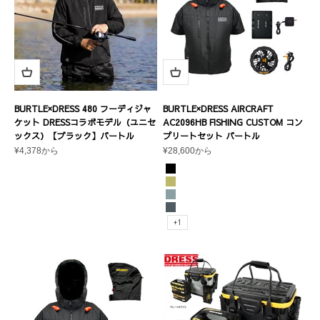
BURTLE×DRESS 480 フーディジャ
BURTLE×DRESS AIRCRAFT
ケット DRESSコラボモデル（ユニセ
AC2096HB FISHING CUSTOM コン
ックス）【ブラック】バートル
プリートセット バートル
セール価格
セール価格
¥4,378から
¥28,600から
カラー
ブラック
カーキ
アッシュグレー
ストームグレー
+1