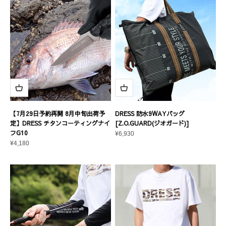
【7月29日予約再開 8月中旬出荷予
DRESS 防水9WAYバッグ
定】DRESS チタンコーティングナイ
[Z.O.GUARD(ジオガード)]
フG10
セール価格
¥6,930
セール価格
¥4,180