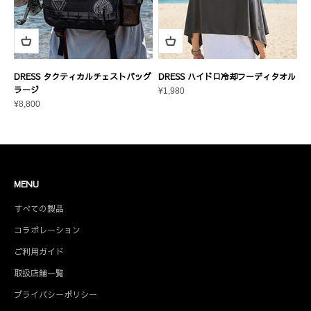
DRESS タクティカルチェストバッグ
DRESS ハイドロ冷却フーディタオル
ラージ
セール価格
¥1,980
セール価格
¥8,800
MENU
すべての製品
コラボレーション
ご利用ガイド
取扱店舗一覧
プライバシーポリシー