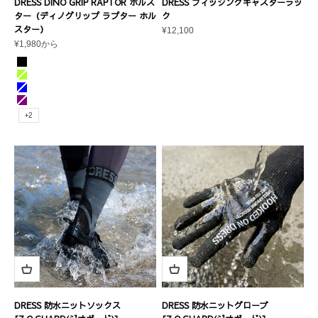
DRESS DINO GRIP RAPTOR ホルス
DRESS フィッシングキャスターラッ
ター（ディノグリップ ラプター ホル
ク
スター）
セール価格
¥12,100
セール価格
¥1,980から
カラー
ブラック
ライムグリーン
ブルー
パープル
+2
DRESS 防水ニットソックス
DRESS 防水ニットグローブ