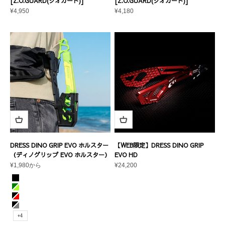
[Z.O.GUARD(ジオガード)]
[Z.O.GUARD(ジオガード)]
セール価格
セール価格
¥4,950
¥4,180
DRESS DINO GRIP EVO ホルスター
【WEB限定】DRESS DINO GRIP
（ディノグリップ EVO ホルスター）
EVO HD
セール価格
セール価格
¥1,980から
¥24,200
カラー
ブラック
グリーン×ライムグリーン
ブラック×レッド
ブラック×グレー
+4