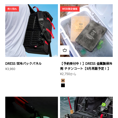
売り切れ
WEB限定価格
DRESS 空冷バックパネル
【予約受付中！】DRESS 金属製保冷
剤 チタンコート【9月再販予定！】
セール価格
¥3,960
セール価格
¥2,750から
カラー
ゴールド
ブラック