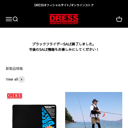
コンテンツへスキップ
DRESSオフィシャルサイト/オンラインストア
DRESS(ドレス)|アウトドア・ウェア・釣り具
検索
カート
メニュー
ブラックフライデーSALE終了しました。
今後のSALE情報もお楽しみにしてください！
View all