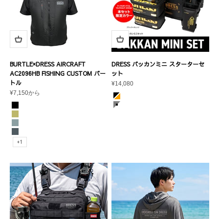
BURTLE×DRESS AIRCRAFT
DRESS バッカンミニ スターターセ
AC2096HB FISHING CUSTOM バー
ット
トル
セール価格
¥14,080
セール価格
¥7,150から
カラー
ブラック×オレンジ
カラー
グレー×ホワイト
ブラック
カーキ
アッシュグレー
ストームグレー
+1