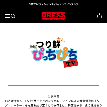
コンテンツへスキップ
DRESSオフィシャルサイト/オンラインストア
DRESS(ドレス)|アウトドア・ウェア・釣り具
検索
カート
メニュー
出展内容
10月後半から、LSDデザインとのコラボレーションによる鮮魚保存水「リ
ブウォーター」を販売開始予定！この保存水は、鮮度を保ち、魚の味を損な