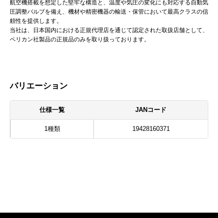
航空機搭載を想定した堅牢な構造と、温度や気圧の変化にも対応する自動気
圧調整バルブを備え、機材や精密機器の輸送・保管において最高クラスの信
頼性を提供します。
当社は、日本国内における正規代理店を通じて認定された取扱店舗として、
ペリカン社製品の正規品のみを取り扱っております。
バリエーション
仕様一覧
JANコード
1種類
19428160371