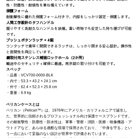
性・防塵性・耐候性を兼ね備えています。
保護フォーム
耐衝撃性に優れた保護フォーム付きで、内部をしっかり固定・保護します。
人間工学設計のタフハンドル
握りやすく高耐久なハンドルを装備。重い荷物でも安定した持ち運びが可能
です。
プッシュボタンラッチ × 4個
ワンタッチで素早く開閉できるラッチは、しっかり閉まる安心設計。操作性
と密閉性を両立しています。
鍵取付用ステンレス補強ロックホール（2か所）
輸送中のセキュリティ確保に最適。南京錠の取り付けも可能です。
スペック
・品番：VCV700-0000-BLK
・内寸：53.3 × 43.2 × 24.1 cm
・外寸：62.4 × 52.3 × 25.8 cm
・重量：6.9 kg
ペリカンケースとは
ペリカン（Pelican™）は、1976年にアメリカ・カリフォルニアで誕生し
た、世界的に信頼されるプロフェッショナル向け保護ケースブランドです。
その耐衝撃性・防塵性・防水性は、軍事・警察・消防・医療・映像機器・ア
ウトドアなど、あらゆる過酷な現場で採用されており、「中身を守る」とい
う一点において妥協のない設計が世界中で評価されています。