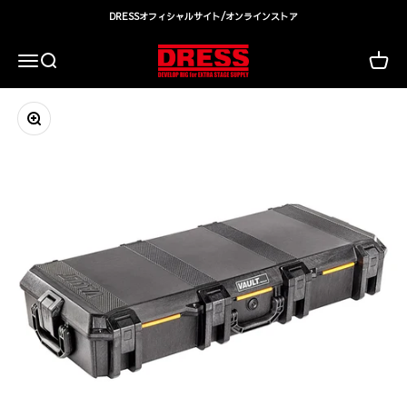
コンテンツへスキップ
DRESSオフィシャルサイト/オンラインストア
DRESS(ドレス)|アウトドア・ウェア・釣り具
検索
カート
メニュー
ズームイン