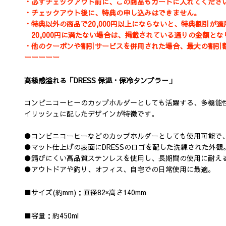
・必ずチェックアウト前に、この商品もカートに入れてくださ
・チェックアウト後に、特典の申し込みはできません。
・特典以外の商品で20,000円以上にならないと、特典割引が
20,000円に満たない場合は、掲載されている通りの金額と
・他のクーポンや割引サービスを併用された場合、最大の割引
ーーーーー
高級感溢れる「DRESS 保温・保冷タンブラー」
コンビニコーヒーのカップホルダーとしても活躍する、多機能性
イリッシュに配したデザインが特徴です。
●コンビニコーヒーなどのカップホルダーとしても使用可能で
●
マット仕上げの表面にDRESSのロゴを配した洗練された外観
●
錆びにくい高品質ステンレスを使用し、長期間の使用に耐え
●
アウトドアや釣り、オフィス、自宅での日常使用に最適。
■サイズ(約mm)：直径82×高さ140mm
■容量
：約450ml