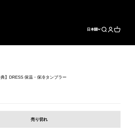
検索
ログイン
カート
日本語
特典】DRESS 保温・保冷タンブラー
売り切れ