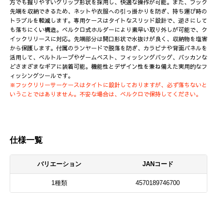
方でも握りやすいグリップ形状を採用し、快適な操作が可能。また、フック
先端を収納できるため、ネットや衣服への引っ掛かりを防ぎ、持ち運び時の
トラブルを軽減します。専用ケースはタイトなスリッド設計で、逆さにして
も落ちにくい構造。ベルクロ式ホルダーにより素早い取り外しが可能で、ク
イックリリースに対応。先端部分は開口形状で水抜けが良く、収納物を塩害
から保護します。付属のランヤードで脱落を防ぎ、カラビナや背面パネルを
活用して、ベルトループやゲームベスト、フィッシングバッグ、バッカンな
どさまざまなギアに装着可能。機能性とデザイン性を兼ね備えた実用的なフ
ィッシングツールです。
※フックリリーサーケースはタイトに設計しておりますが、必ず落ちないと
いうことではありません。不安な場合は、ベルクロで保持してください。
仕様一覧
バリエーション
JANコード
1種類
4570189746700