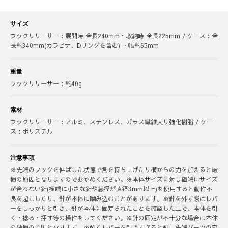
サイズ
フックリリーサー：展開時 全長240mm・収納時 全長225mm / ケース：全
長約340mm(カラビナ、Dリングを含む) ・幅約65mm
重量
フックリリーサー：約40g
素材
フックリリーサー：アルミ、ステンレス、ガラス繊維入り強化樹脂 / ケー
ス：ポリステル
注意事項
※先端のフックを伸ばした状態で魚を持ち上げたり横からの力を加えると破
損の原因となりますのでおやめください。※本体サイズに対し極端にサイズ
が合わない針(極端に小さな針や線径が直径3mm以上)を使用すると動作不
良を起こしたり、針が本体に噛み込むことがあります。※針を外す際はレバ
ーをしっかりと引き、針が本体に固定されたことを確認した上で、本体を引
く・捻る・押す等の操作をしてください。※針の固定が不十分な場合は本体
の破損の原因となります。※強くレバーを引きすぎると針、先端パーツの変