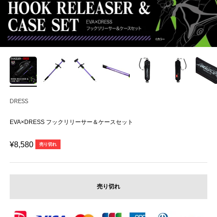
DRESS
EVA×DRESS フックリリーサー＆ケースセット
セール価格
¥8,580
売り切れ
売り切れ