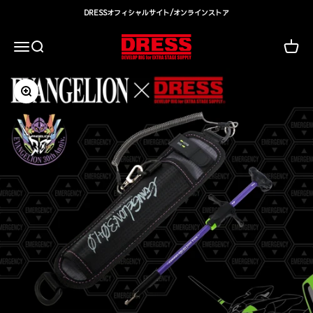
コンテンツへスキップ
DRESSオフィシャルサイト/オンラインストア
DRESS(ドレス)|アウトドア・ウェア・釣り具
検索
カート
メニュー
ズームイン