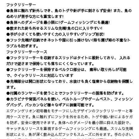
フックリリーサー
●魚体に触れず針外しでき、魚のトゲや針が手に刺さらず安全! また、魚の
ぬめりが苦手な方にも重宝します!
●魚体へのダメージを最小限に!ゲームフィッシングにも最適!
●飲まれた針も外せるスリムな先端!魚の口に入りやすい!
●手が小さくても使いやすく力の入りやすいグリップ形状!
●フック先端が収納できネットや服に引っ掛けない!持ち運び時の不意なト
ラブルも防ぎます。
フックリリーサーケース
●フックリリーサーを収納するスリッドはタイトに設計しており、 入れる
だけで逆さまで保持しても落ちにくくなっています。
●フックリリーサーを保持するベルクロ部分は、 素早い取り外しが可能
で、クイックリリースに対応しています
●先端部分は開口形状になっており、水抜けも良く塩害から収納物を保護し
ます。
●付属のランヤードを使うことでフックリリーサーの脱落を防げます。
●カラビナや背面パネルを使い、ベルトループやゲームベスト、フィッシン
グバッグ、バッカンなど様々なギアに装着可能です。
エヴァンゲリオン初号機をモチーフにしたデザインのフックリリーサーと専
用ケースです。魚に触れずにフックを外せるため、トゲや鋭い針によるケガ
を防ぎ、安全に使用できます。魚体へのダメージを最小限に抑えた設計で、
キャッチ＆リリースを重視するゲームフィッシングにも最適。スリムな先端
形状により、魚が深く飲み込んだフックもスムーズに外せます。手の小さい