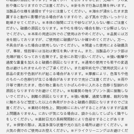
形や傷になりますのでご注意ください。※針を外す行為は危険を伴います。
当製品の仕様を過信せず十分に注意してください。※海水が浸水したまま放
置すると動作に影響が出る場合がありますので、必ず真水で洗いしっかりと
乾燥させてください。※本体の隙間にゴミや砂などが入らない様にご注意く
ださい。破損の原因となります。※やむを得ない場合を除いて分解はしない
でください。※本来の用途以外でのご使用はおやめください。※品質には万
全を期しておりますが、ご使用前に破損がないか確かめてください。万一、
不具合があった場合は使用しないでください。※間違った使用による破損及
び、事故、怪我等には当社は責任を負いません。また、当製品のフック部は
先端が鋭くなっており危険です。安全にお取り扱いください。※強い衝撃や
過度な重量を加えると破損の原因となります。※通常の使用でも若干の変退
色は避けられませんのでご了承ください。また経年劣化やご使用状況により
部品の変形や色剥がれが起こる場合があります。※摩擦により、色落ちや他
のものへの色移行が生じる場合がありますので充分ご注意ください。※雨や
汗等で濡れたまま、他の物と重ねたりかばんの中に入れると色移り型崩れの
原因となりますのでお避けください。※粘着質の物をプリント面に接触しな
いでください。剥離の原因となります。※強い衝撃、過度な摩擦、鋭利な物
に触れるなど想定した以上の負荷がかかると破損の原因となりますのでご注
意ください。※素材の特性上、開封時ににおいがすることがありますが品質
上問題ありません。においが気になる場合は、袋から出してしばらく陰干し
をしてください。※直射日光の長時間照射により色褪せすることがありま
す。※保管の際は、高温多湿な状態や光の当たる場所は避けてください。※
火気の側でのご使用はお控えください。※ドライクリーニングはお避けくだ