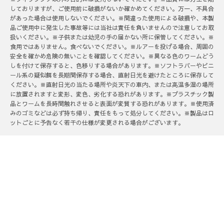
しておりますが、ご使用前に破損がないか確かめてください。万一、不具合
があった場合は使用しないでください。※間違った使用による破損や、本製
品ご使用中に発生した事故等には当社は責任を負いませんので注意してお取
扱いください。※子供または幼児の手の届かない所に保管してください。※
食用ではありません。食べないでください。※ルアーを投げる場合、周囲の
安全を確かめ危険の無いことを確認してください。※異なる色のワームどう
しを付けて保存すると、色移りする場合があります。※ソフトラバーやビニ
ール系の疑似餌を長期間保存する場合、直射日光を避けたところに保存して
ください。※直射日光の当たる場所や炎天下の車内、または高温多湿の場所
に放置されますと変形、変色、劣化する恐れがあります。※プラスチック製
品とワームを長時間触れさせると表面が変質する恐れがあります。※使用済
みのゴミなどは必ず持ち帰り、責任をもって処分してください。※製品はロ
ットごとに予告なく若干の仕様が変更される場合がございます。
DRESSベストセラー