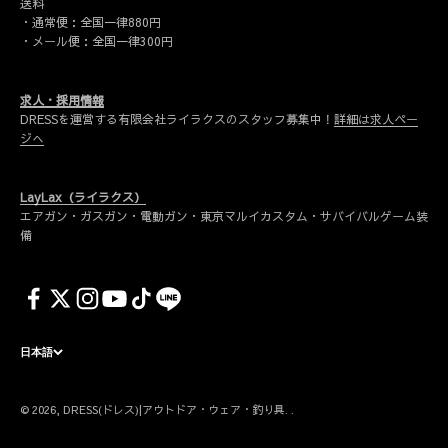
送料
・通常便：全国一律880円
・メール便：全国一律300円
求人・採用情報
DRESSを運営する有限会社ライラクスのスタッフ募集中！
詳細は求人ペー
ジへ
LayLax（ライラクス）
エアガン・ガスガン・電動ガン・東京マルイカスタム・サバイバルゲーム装
備
日本語
© 2026, DRESS(ドレス)|アウトドア・ウェア・釣り具. .