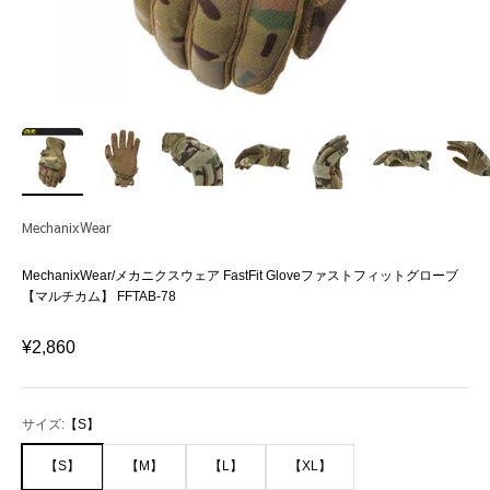
MechanixWear
MechanixWear/メカニクスウェア FastFit Gloveファストフィットグローブ
【マルチカム】 FFTAB-78
セール価格
¥2,860
サイズ:
【S】
【S】
【M】
【L】
【XL】