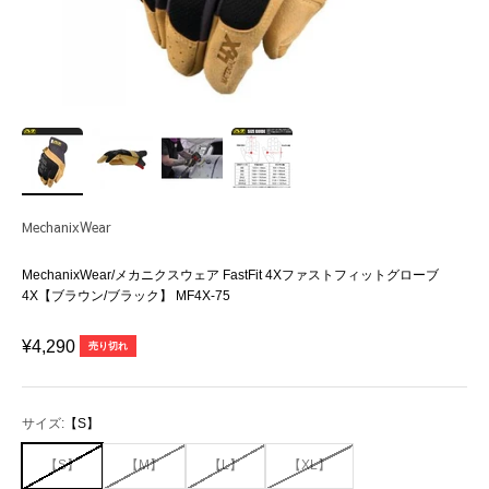
MechanixWear
MechanixWear/メカニクスウェア FastFit 4Xファストフィットグローブ
4X【ブラウン/ブラック】 MF4X-75
セール価格
¥4,290
売り切れ
サイズ:
【S】
【S】
【M】
【L】
【XL】