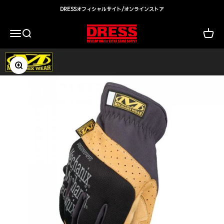
コンテンツへスキップ
DRESSオフィシャルサイト/オンラインストア
DRESS(ドレス)|アウトドア・ウェア・釣り具
検索
カート
メニュー
ズームイン