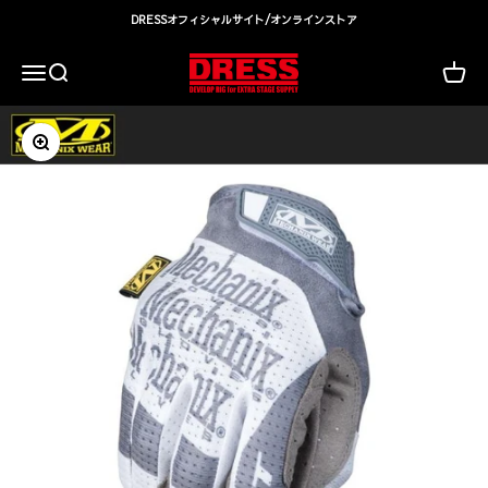
コンテンツへスキップ
DRESSオフィシャルサイト/オンラインストア
DRESS(ドレス)|アウトドア・ウェア・釣り具
検索
カート
メニュー
ズームイン