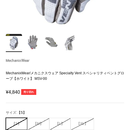
MechanixWear
MechanixWear/メカニクスウェア Specialty Vent スペシャリティベントグロ
ーブ【ホワイト】 MSV-00
セール価格
¥4,840
売り切れ
サイズ:
【S】
【S】
【M】
【L】
【XL】